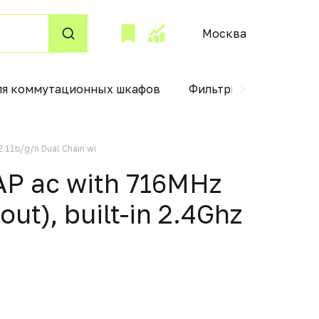
Москва
ля коммутационных шкафов
Фильтры одноступенч
.11b/g/n Dual Chain wi
AP ac with 716MHz
ut), built-in 2.4Ghz