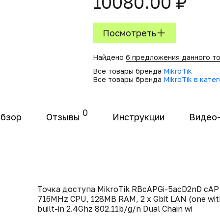
10080.00 ₽
Посмотреть
Найдено
6 предложения данного т
Все товары бренда
MikroTik
Все товары бренда
MikroTik в кате
0
бзор
Отзывы
Инструкции
Видео
Точка доступа MikroTik RBcAPGi-5acD2nD cAP 
716MHz CPU, 128MB RAM, 2 x Gbit LAN (one wit
built-in 2.4Ghz 802.11b/g/n Dual Chain wi