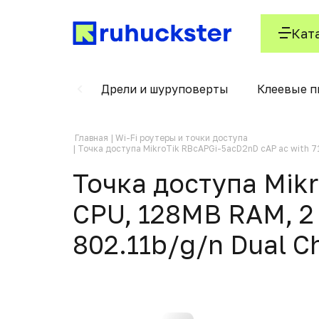
Кат
тиляционные
Дрели и шуруповерты
Клеевые п
Главная
Wi-Fi роутеры и точки доступа
Точка доступа MikroTik RBcAPGi-5acD2nD cAP ac with 716
Точка доступа Mik
CPU, 128MB RAM, 2 x
802.11b/g/n Dual C