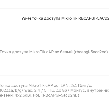
Wi-Fi точка доступа MikroTik RBCAPGI-5AC
Точка доступа MikroTik cAP ac белый (rbcapgi-5acd2nd)
Точка доступа MikroTik cAP ac, LAN: 2x1 Гбит/с,
802.11a/b/g/n/ac, 2.4 / 5 ГГц, до 867 Мбит/с, внутренни
антенн: 4x2.5dBi, PoE (RBcAPGi-5acD2nD)