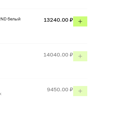
D2ND белый
13240.00 ₽
14040.00 ₽
9450.00 ₽
х