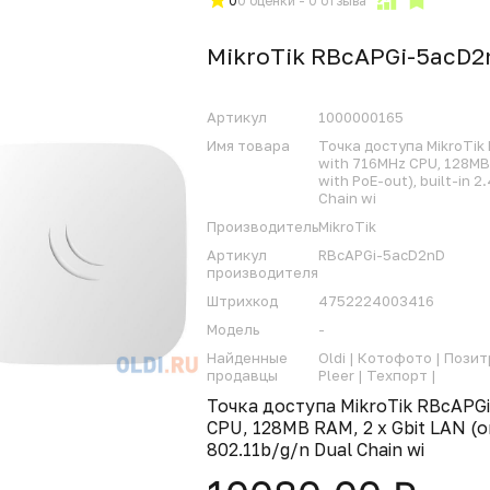
0
0 оценки - 0 отзыва
MikroTik RBcAPGi-5acD2
Артикул
1000000165
Имя товара
Точка доступа MikroTik
with 716MHz CPU, 128MB 
with PoE-out), built-in 
Chain wi
Производитель
MikroTik
Артикул
RBcAPGi-5acD2nD
производителя
Штрихкод
4752224003416
Модель
-
Найденные
Oldi |
Котофото |
Позит
продавцы
Pleer |
Техпорт |
Точка доступа MikroTik RBcAPG
CPU, 128MB RAM, 2 x Gbit LAN (on
802.11b/g/n Dual Chain wi