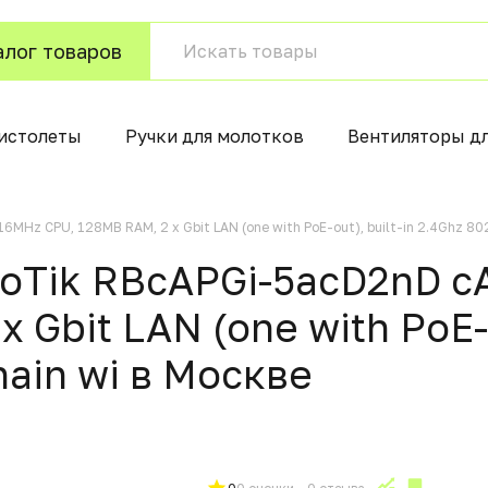
алог товаров
истолеты
Ручки для молотков
Вентиляторы д
MHz CPU, 128MB RAM, 2 x Gbit LAN (one with PoE-out), built-in 2.4Ghz 802
roTik RBcAPGi-5acD2nD c
 Gbit LAN (one with PoE-o
hain wi в Москвe