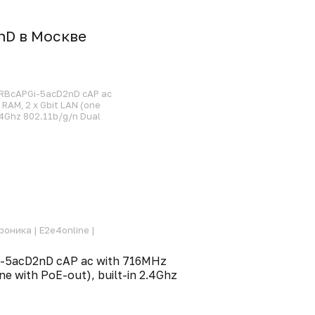
nD в Москвe
 RBcAPGi-5acD2nD cAP ac
RAM, 2 x Gbit LAN (one
2.4Ghz 802.11b/g/n Dual
роника |
E2e4online |
i-5acD2nD cAP ac with 716MHz
e with PoE-out), built-in 2.4Ghz