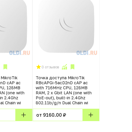
0 отзывов
MikroTik
Точка доступа MikroTik
nD cAP ac
RBcAPGi-5acD2nD cAP ac
PU, 128MB
with 716MHz CPU, 128MB
AN (one with
RAM, 2 x Gbit LAN (one with
-in 2.4Ghz
PoE-out), built-in 2.4Ghz
l Chain wi
802.11b/g/n Dual Chain wi
от 9160.00 ₽