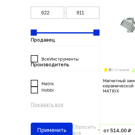
Продавец
ВсеИнструменты
Производитель
0
0 отзывов
Магнитный зам
Matrix
керамической 
Hobbi
MATRIX
Показать все
Сбросить
Применить
от 514.00 ₽
все