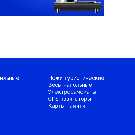
ильные
Ножи туристические
Весы напольные
Электросамокаты
GPS навигаторы
Карты памяти