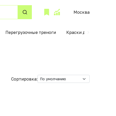
Москва
Перегрузочные треноги
Краски для детского т
Сортировка: