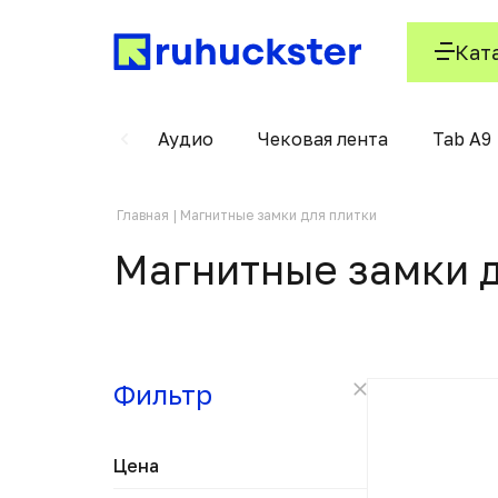
Кат
ые
Вилки
Аудио
Чековая лента
Tab A9
Главная
Магнитные замки для плитки
Магнитные замки д
Фильтр
Цена