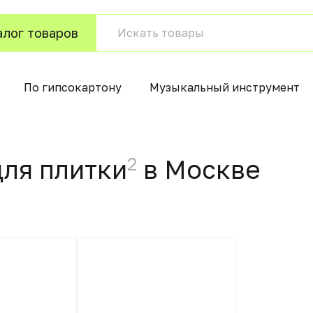
алог товаров
По гипсокартону
Музыкальный инструмент
2
ля плитки
в Москвe