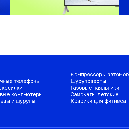
Компрессоры автомоб
чные телефоны
Шуруповерты
окосилки
Газовые паяльники
вые компьютеры
Самокаты детские
езы и шурупы
Коврики для фитнеса