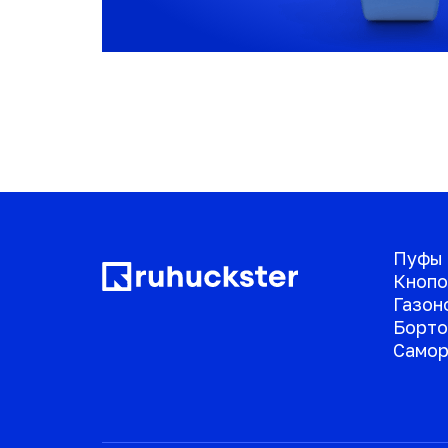
Пуфы
Кнопо
Газон
Борто
Самор