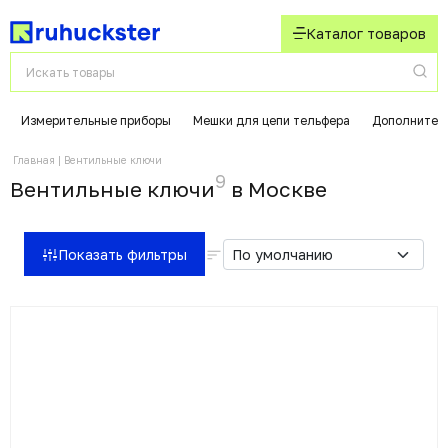
Каталог товаров
Измерительные приборы
Мешки для цепи тельфера
Дополнител
Главная
Вентильные ключи
9
Вентильные ключи
в Москвe
Показать фильтры