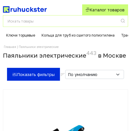
Каталог товаров
Ключи торцевые
Кольца для труб из сшитого полиэтилена
Траф
Главная
Паяльники электрические
443
Паяльники электрические
в Москвe
Показать фильтры