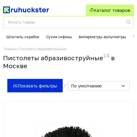
Каталог товаров
Шпатель-скребок
Сухие сифоны
Амперметры-вольтметры
Т
Главная
Пистолеты абразивоструйные
14
Пистолеты абразивоструйные
в
Москвe
Показать фильтры