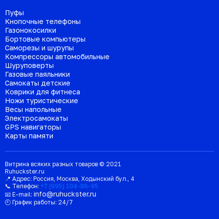
Пуфы
Кнопочные телефоны
Газонокосилки
Бортовые компьютеры
Саморезы и шурупы
Компрессоры автомобильные
Шуруповерты
Газовые паяльники
Самокаты детские
Коврики для фитнеса
Ножи туристические
Весы напольные
Электросамокаты
GPS навигаторы
Карты памяти
Витрина всяких разных товаров © 2021
Ruhuckster.ru
📍 Адрес:
Россия
,
Москва
,
Ходынский бул., 4
📞 Телефон:
+7 (995) 104-86-95
info@ruhuckster.ru
📧 E-mail:
🕘 График работы:
24/7