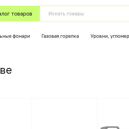
алог товаров
ьные фонари
Газовая горелка
Уровни, угломе
вe