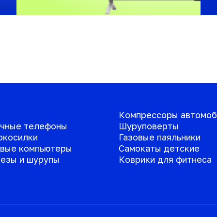
Компрессоры автомоб
чные телефоны
Шуруповерты
окосилки
Газовые паяльники
вые компьютеры
Самокаты детские
езы и шурупы
Коврики для фитнеса