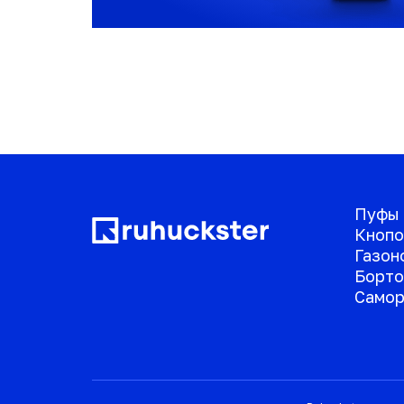
Пуфы
Кнопо
Газон
Борто
Самор