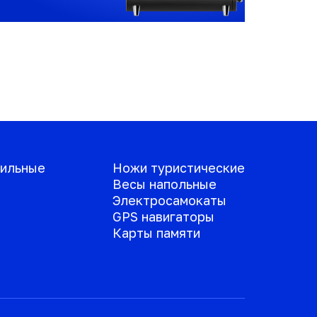
ильные
Ножи туристические
Весы напольные
Электросамокаты
GPS навигаторы
Карты памяти