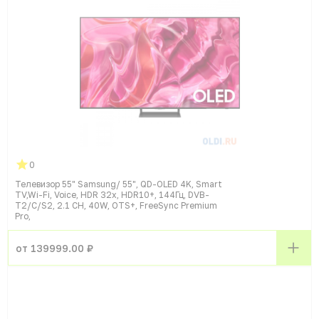
0
Телевизор 55" Samsung/ 55", QD-OLED 4K, Smart
TV,Wi-Fi, Voice, HDR 32х, HDR10+, 144Гц, DVB-
T2/C/S2, 2.1 CH, 40W, OTS+, FreeSync Premium
Pro,
от 139999.00 ₽