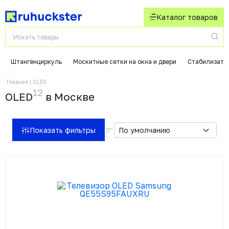
Каталог товаров
Штангенциркуль
Москитные сетки на окна и двери
Стабилизато
Главная
OLED
12
OLED
в Москвe
Показать фильтры