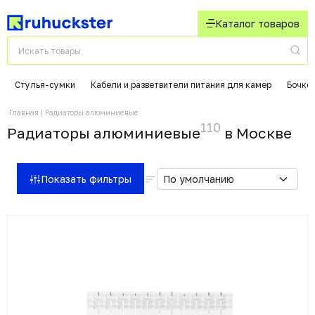
Каталог товаров
Стулья-сумки
Кабели и разветвители питания для камер
Бочко
Главная
Радиаторы алюминиевые
110
Радиаторы алюминиевые
в Москвe
Показать фильтры