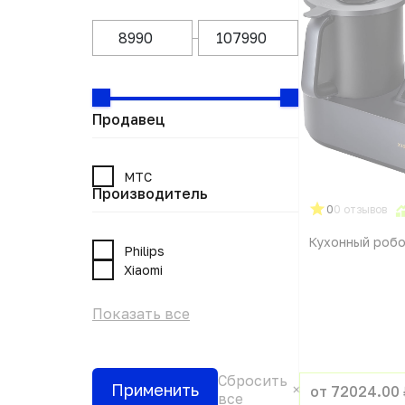
Продавец
МТС
Производитель
0
0 отзывов
Кухонный робо
Philips
Xiaomi
Показать все
Сбросить
Применить
от 72024.00 
все