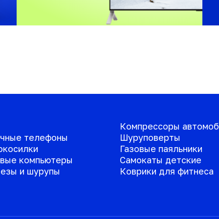
Компрессоры автомоб
чные телефоны
Шуруповерты
окосилки
Газовые паяльники
вые компьютеры
Самокаты детские
езы и шурупы
Коврики для фитнеса