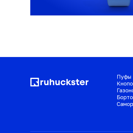
Пуфы
Кнопо
Газон
Борто
Самор