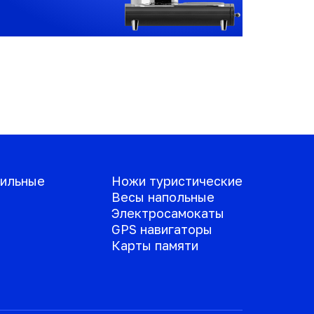
ильные
Ножи туристические
Весы напольные
Электросамокаты
GPS навигаторы
Карты памяти