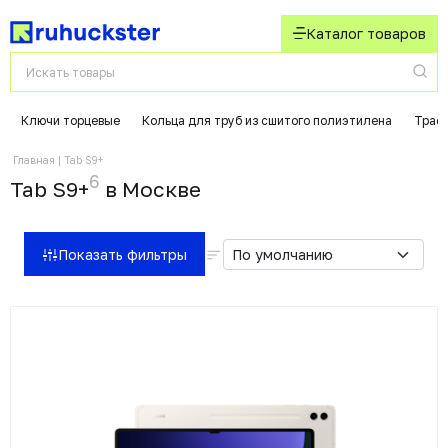
Каталог товаров
Ключи торцевые
Кольца для труб из сшитого полиэтилена
Траф
Главная
Tab S9+
6
Tab S9+
в Москвe
Показать фильтры