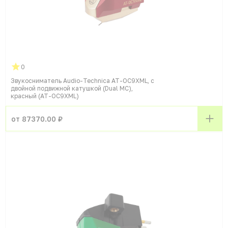
0
Звукосниматель Audio-Technica AT-OC9XML, с
двойной подвижной катушкой (Dual MC),
красный (AT-OC9XML)
от 87370.00 ₽