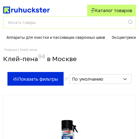
Каталог товаров
Аппараты для очистки и пассивации сварочных швов
Эксцентрики 
Главная
Клей-пена
94
Клей-пена
в Москвe
Показать фильтры