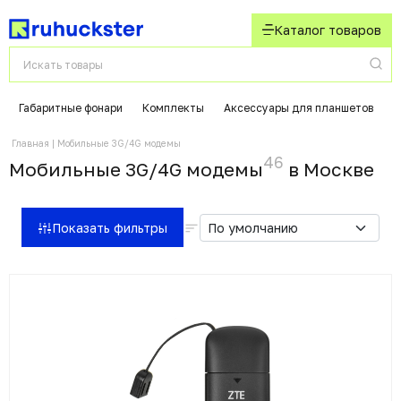
Каталог товаров
Габаритные фонари
Комплекты
Аксессуары для планшетов
К
Главная
Мобильные 3G/4G модемы
46
Мобильные 3G/4G модемы
в Москвe
Показать фильтры