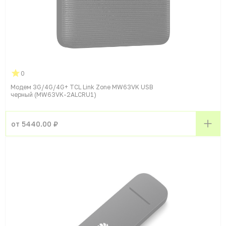
0
Модем 3G/4G/4G+ TCL Link Zone MW63VK USB
черный (MW63VK-2ALCRU1)
от 5440.00 ₽