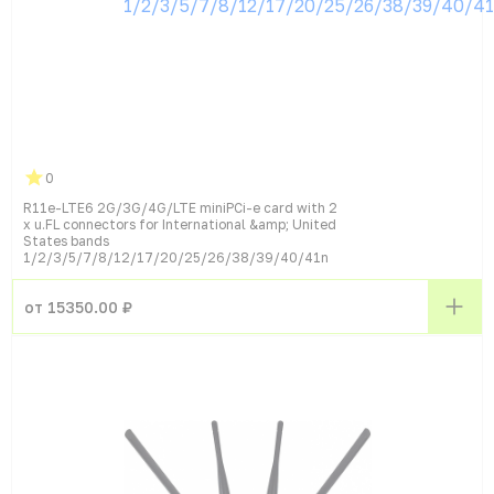
0
R11e-LTE6 2G/3G/4G/LTE miniPCi-e card with 2
x u.FL connectors for International &amp; United
States bands
1/2/3/5/7/8/12/17/20/25/26/38/39/40/41n
от 15350.00 ₽