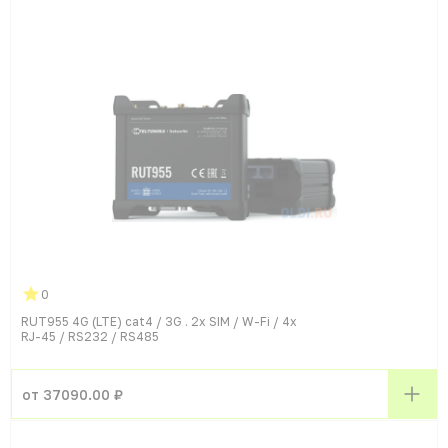
0
RUT955 4G (LTE) cat4 / 3G . 2x SIM / W-Fi / 4x
RJ-45 / RS232 / RS485
от 37090.00 ₽