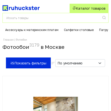
Каталог товаров
Аксессуары к материнским платам
Салфетки столовые
Патрубк
Главная
Фотообои
3179
Фотообои
в Москвe
Показать фильтры