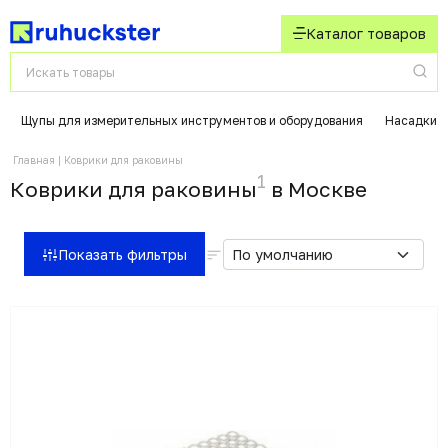
Каталог товаров
Щупы для измерительных инструментов и оборудования
Насадки д
Главная
Коврики для раковины
1
Коврики для раковины
в Москвe
Показать фильтры