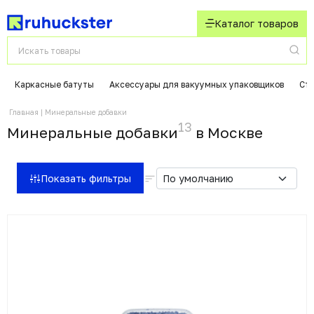
Каталог товаров
Каркасные батуты
Аксессуары для вакуумных упаковщиков
Ст
Главная
Минеральные добавки
13
Минеральные добавки
в Москвe
Показать фильтры