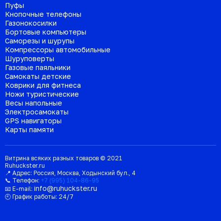
Пуфы
Кнопочные телефоны
Газонокосилки
Бортовые компьютеры
Саморезы и шурупы
Компрессоры автомобильные
Шуруповерты
Газовые паяльники
Самокаты детские
Коврики для фитнеса
Ножи туристические
Весы напольные
Электросамокаты
GPS навигаторы
Карты памяти
Витрина всяких разных товаров © 2021
Ruhuckster.ru
📍 Адрес:
Россия
,
Москва
,
Ходынский бул., 4
📞 Телефон:
+7 (995) 104-86-95
info@ruhuckster.ru
📧 E-mail:
🕘 График работы:
24/7