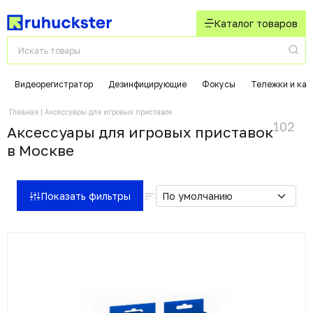
Каталог товаров
Видеорегистратор
Дезинфицирующие
Фокусы
Тележки и кат
Главная
Аксессуары для игровых приставок
102
Аксессуары для игровых приставок
в Москвe
Показать фильтры