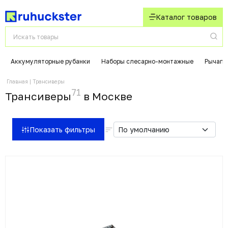
Каталог товаров
Аккумуляторные рубанки
Наборы слесарно-монтажные
Рычаги
Главная
Трансиверы
71
Трансиверы
в Москвe
Показать фильтры