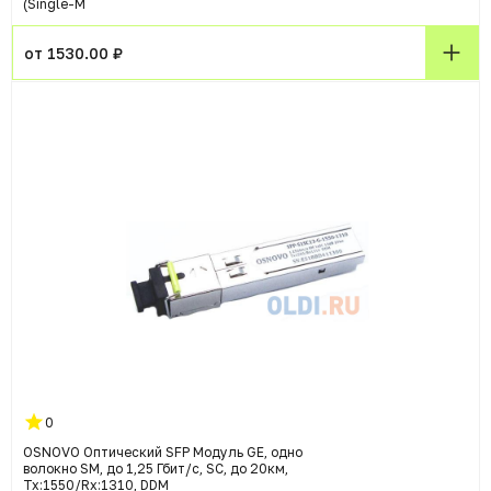
(Single-M
от 1530.00 ₽
0
OSNOVO Оптический SFP Модуль GE, одно
волокно SM, до 1,25 Гбит/c, SC, до 20км,
Tx:1550/Rx:1310, DDM