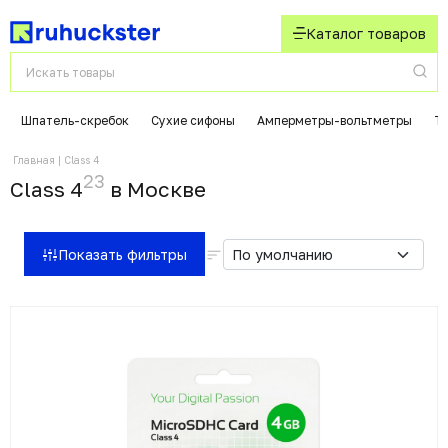
Каталог товаров
Шпатель-скребок
Сухие сифоны
Амперметры-вольтметры
Т
Главная
Class 4
23
Class 4
в Москвe
Показать фильтры