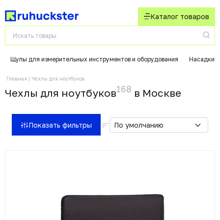
Каталог товаров
Щупы для измерительных инструментов и оборудования
Насадки д
Главная
Чехлы для ноутбуков
168
Чехлы для ноутбуков
в Москвe
Показать фильтры