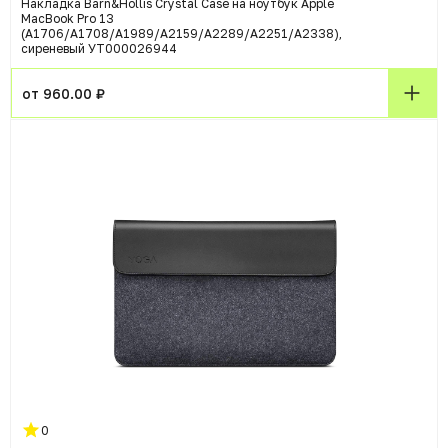
Накладка Barn&Hollis Crystal Case на ноутбук Apple
MacBook Pro 13
(A1706/A1708/A1989/A2159/A2289/A2251/A2338),
сиреневый УТ000026944
от 960.00 ₽
0