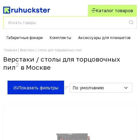
Каталог товаров
Габаритные фонари
Комплекты
Аксессуары для планшетов
К
Главная
Верстаки / столы для торцовочных пил
Верстаки / столы для торцовочных
2
пил
в Москвe
Показать фильтры