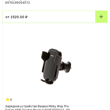
6976195094572
от 1520.00 ₽
0
Зарядное устройство Baseus Milky Way Pro
Series 15W Cluster Black C40357000111-00