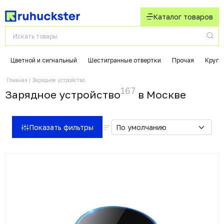
Каталог товаров
Цветной и сигнальный
Шестигранные отвертки
Прочая
Кругл
Главная
Зарядное устройство
167
Зарядное устройство
в Москвe
Показать фильтры