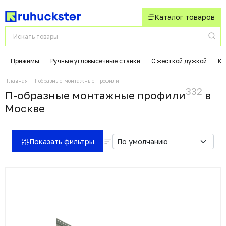
Каталог товаров
Прижимы
Ручные угловысечные станки
С жесткой дужкой
Ко
Главная
П-образные монтажные профили
332
П-образные монтажные профили
в
Москвe
Показать фильтры