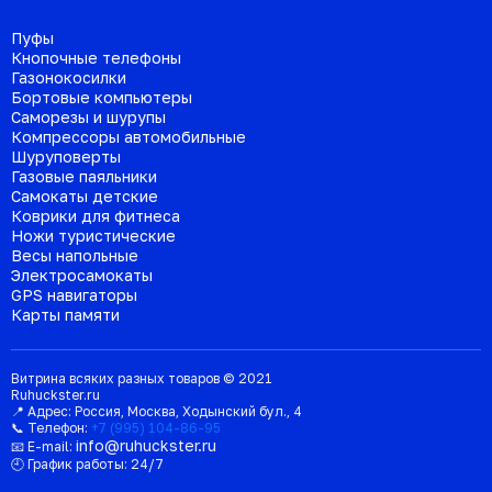
Пуфы
Кнопочные телефоны
Газонокосилки
Бортовые компьютеры
Саморезы и шурупы
Компрессоры автомобильные
Шуруповерты
Газовые паяльники
Самокаты детские
Коврики для фитнеса
Ножи туристические
Весы напольные
Электросамокаты
GPS навигаторы
Карты памяти
Витрина всяких разных товаров © 2021
Ruhuckster.ru
📍 Адрес:
Россия
,
Москва
,
Ходынский бул., 4
📞 Телефон:
+7 (995) 104-86-95
info@ruhuckster.ru
📧 E-mail:
🕘 График работы:
24/7