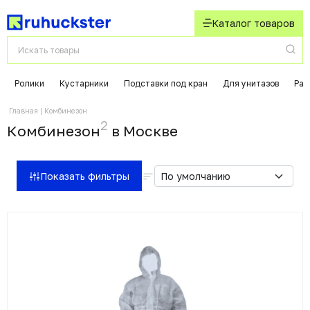
Каталог товаров
Ролики
Кустарники
Подставки под кран
Для унитазов
Раз
Главная
Комбинезон
2
Комбинезон
в Москвe
Показать фильтры