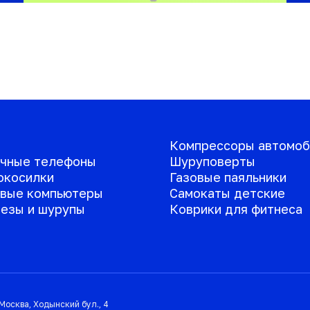
Компрессоры автомоб
чные телефоны
Шуруповерты
окосилки
Газовые паяльники
вые компьютеры
Самокаты детские
езы и шурупы
Коврики для фитнеса
Москва
,
Ходынский бул., 4