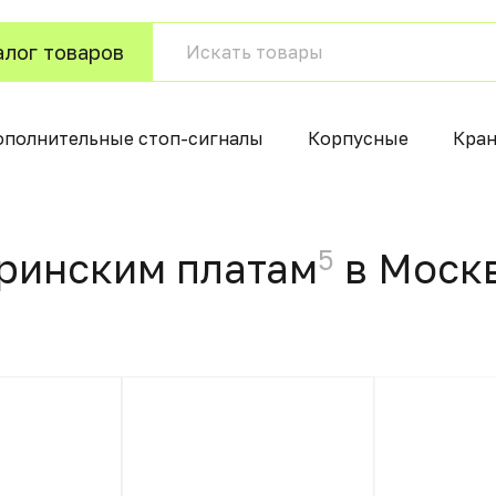
алог товаров
ополнительные стоп-сигналы
Корпусные
Кра
5
еринским платам
в Моск