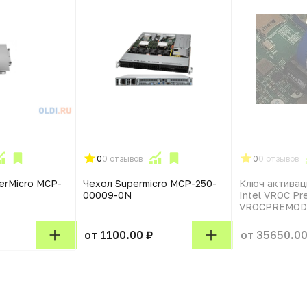
0
0 отзывов
0
0 отзывов
erMicro MCP-
Чехол Supermicro MCP-250-
Ключ активац
00009-0N
Intel VROC Pr
VROCPREMOD
от 1100.00 ₽
от 35650.00