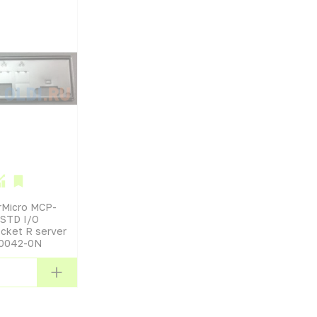
rMicro MCP-
STD I/O
ocket R server
0042-0N