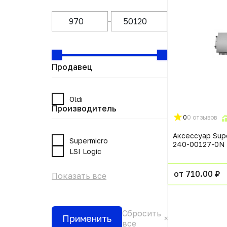
Продавец
Oldi
Производитель
0
0 отзывов
Аксессуар Sup
Supermicro
240-00127-0N
LSI Logic
от 710.00 ₽
Показать все
Сбросить
Применить
все