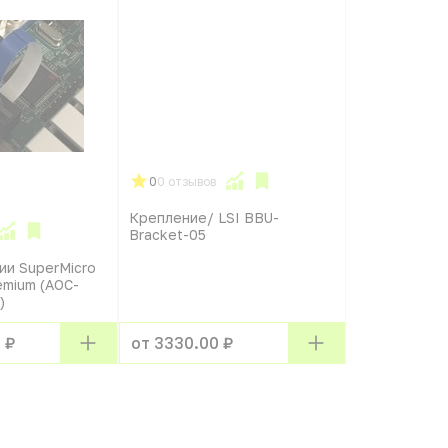
0
0 отзывов
Крепление/ LSI BBU-
Bracket-05
ии SuperMicro
emium (AOC-
)
 ₽
от 3330.00 ₽