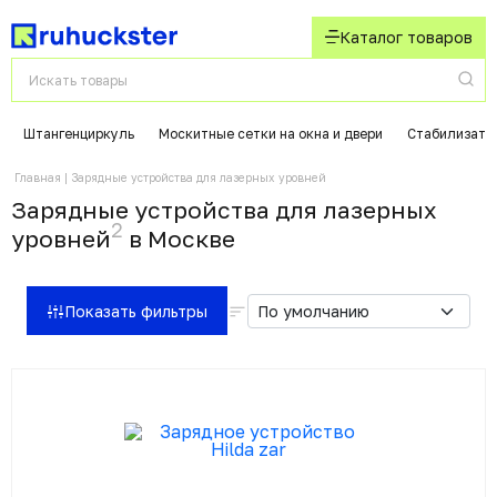
Каталог товаров
Штангенциркуль
Москитные сетки на окна и двери
Стабилизато
Главная
Зарядные устройства для лазерных уровней
Зарядные устройства для лазерных
2
уровней
в Москвe
Показать фильтры