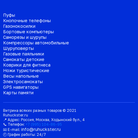
Пуфы
Кнопочные телефоны
Газонокосилки
Бортовые компьютеры
Саморезы и шурупы
Компрессоры автомобильные
Шуруповерты
Газовые паяльники
Самокаты детские
Коврики для фитнеса
Ножи туристические
Весы напольные
Электросамокаты
GPS навигаторы
Карты памяти
Витрина всяких разных товаров © 2021
Ruhuckster.ru
📍 Адрес:
Россия
,
Москва
,
Ходынский бул., 4
📞 Телефон:
+7 (995) 104-86-95
info@ruhuckster.ru
📧 E-mail:
🕘 График работы:
24/7