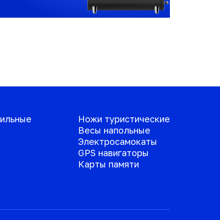
ильные
Ножи туристические
Весы напольные
Электросамокаты
GPS навигаторы
Карты памяти