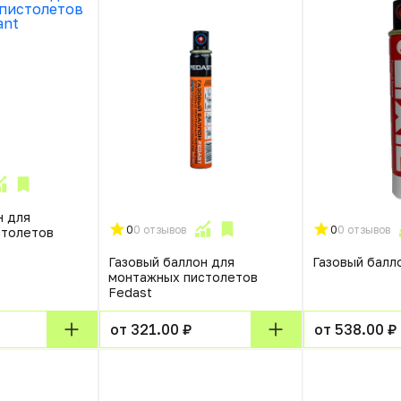
н для
0
0 отзывов
0
0 отзывов
столетов
Газовый баллон для
Газовый балло
монтажных пистолетов
Fedast
от 321.00 ₽
от 538.00 ₽