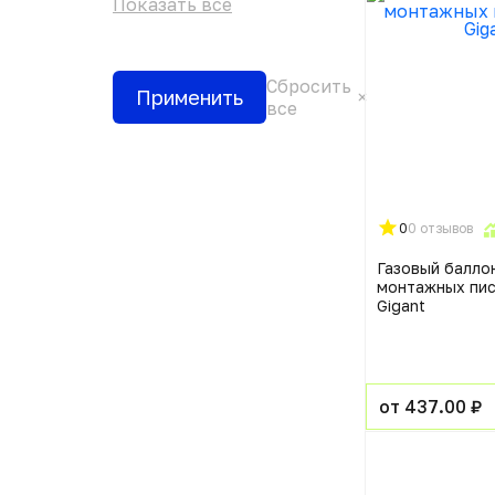
Показать все
Сбросить
Применить
все
0
0 отзывов
Газовый балло
монтажных пи
Gigant
от 437.00 ₽