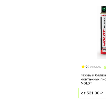
0
0 отзывов
Газовый балло
монтажных пи
MOLOT
от 531.00 ₽