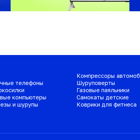
Компрессоры автомоб
чные телефоны
Шуруповерты
окосилки
Газовые паяльники
вые компьютеры
Самокаты детские
езы и шурупы
Коврики для фитнеса