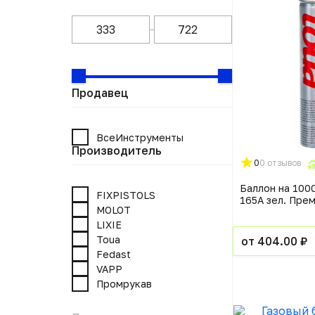
Продавец
ВсеИнструменты
Производитель
0
0 отзывов
Баллон на 100
FIXPISTOLS
165A зел. Пре
MOLOT
LIXIE
Toua
от 404.00 ₽
Fedast
VAPP
Промрукав