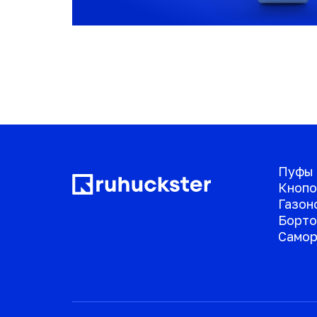
Пуфы
Кнопо
Газон
Борто
Самор