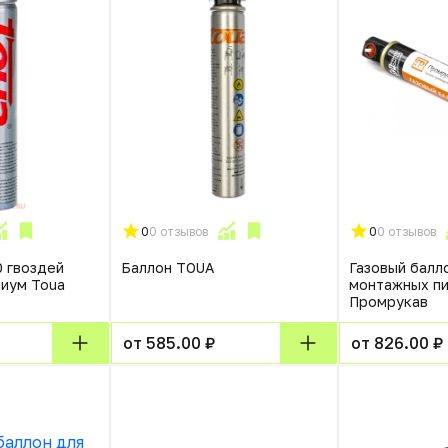
0
0 отзывов
0
0 отзывов
0 гвоздей
Баллон TOUA
Газовый балл
миум Toua
монтажных п
Промрукав
от 585.00 ₽
от 826.00 ₽