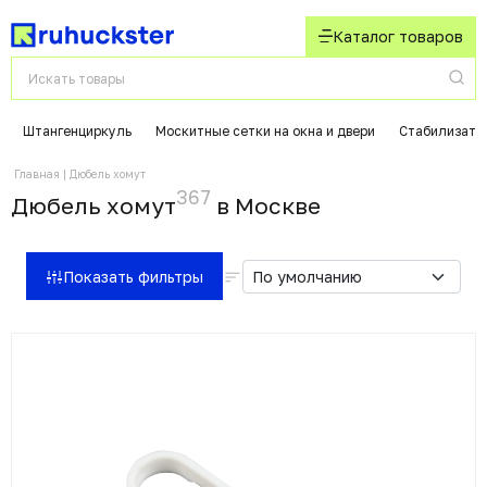
Каталог товаров
Штангенциркуль
Москитные сетки на окна и двери
Стабилизато
Главная
Дюбель хомут
367
Дюбель хомут
в Москвe
Показать фильтры