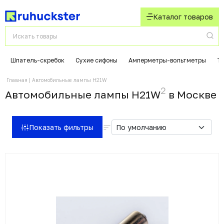
Каталог товаров
Шпатель-скребок
Сухие сифоны
Амперметры-вольтметры
Т
Главная
Автомобильные лампы H21W
2
Автомобильные лампы H21W
в Москвe
Показать фильтры