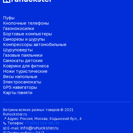
Пуфы
Кнопочные телефоны
Газонокосилки
Бортовые компьютеры
Саморезы и шурупы
Компрессоры автомобильные
Шуруповерты
Газовые паяльники
Самокаты детские
Коврики для фитнеса
Ножи туристические
Весы напольные
Электросамокаты
GPS навигаторы
Карты памяти
Витрина всяких разных товаров © 2021
Ruhuckster.ru
📍 Адрес:
Россия
,
Москва
,
Ходынский бул., 4
📞 Телефон:
+7 (995) 104-86-95
info@ruhuckster.ru
📧 E-mail:
🕘 График работы:
24/7