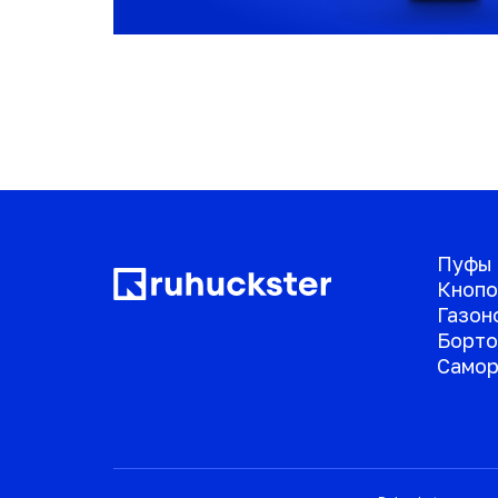
Пуфы
Кнопо
Газон
Борто
Самор