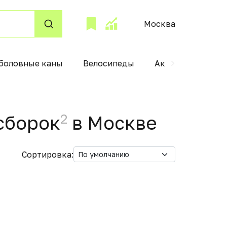
Москва
боловные каны
Велосипеды
Аксессуары для 
2
сборок
в Москвe
Сортировка: