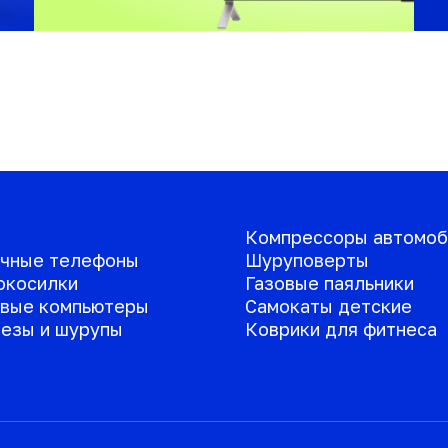
Компрессоры автомоб
чные телефоны
Шуруповерты
окосилки
Газовые паяльники
вые компьютеры
Самокаты детские
езы и шурупы
Коврики для фитнеса