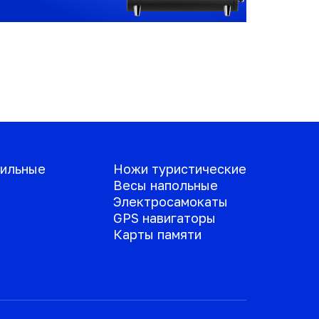
ильные
Ножи туристические
Весы напольные
Электросамокаты
GPS навигаторы
Карты памяти