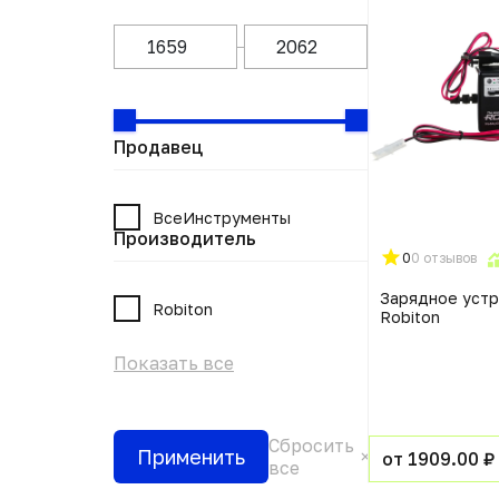
Продавец
ВсеИнструменты
Производитель
0
0 отзывов
Зарядное уст
Robiton
Robiton
Показать все
Сбросить
Применить
от 1909.00 ₽
все