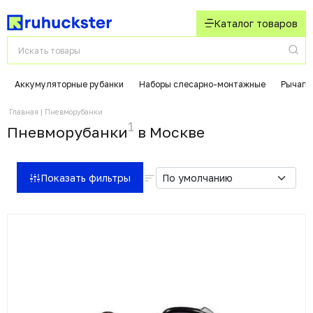
Каталог товаров
Аккумуляторные рубанки
Наборы слесарно-монтажные
Рычаги
Главная
Пневморубанки
1
Пневморубанки
в Москвe
Показать фильтры