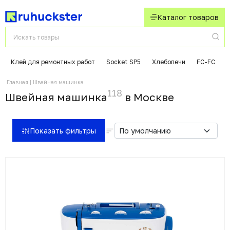
Каталог товаров
Клей для ремонтных работ
Socket SP5
Хлебопечи
FC-FC
Д
Главная
Швейная машинка
118
Швейная машинка
в Москвe
Показать фильтры