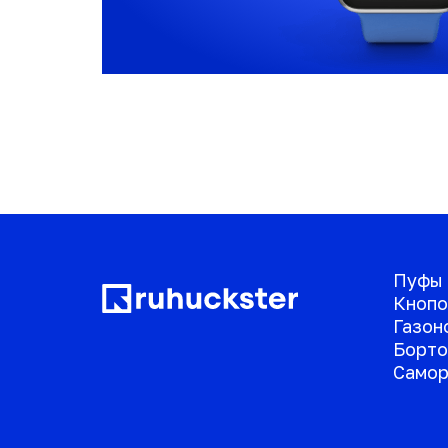
Пуфы
Кнопо
Газон
Борто
Самор