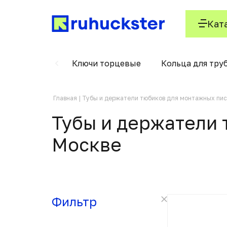
Кат
олодильники
Ключи торцевые
Кольца для тру
Главная
Тубы и держатели тюбиков для монтажных пи
Тубы и держатели 
Москвe
Фильтр