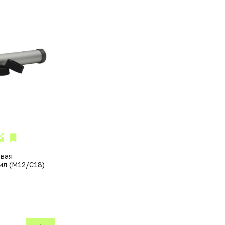
евая
мл (M12/C18)