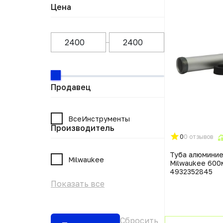
Цена
Продавец
ВсеИнструменты
Производитель
0
0 отзывов
Туба алюмини
Milwaukee
Milwaukee 600
4932352845
Показать все
Сбросить