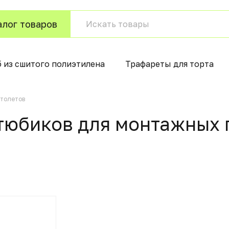
алог товаров
б из сшитого полиэтилена
Трафареты для торта
столетов
тюбиков для монтажных 