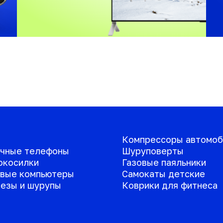
Компрессоры автомоб
чные телефоны
Шуруповерты
окосилки
Газовые паяльники
вые компьютеры
Самокаты детские
езы и шурупы
Коврики для фитнеса