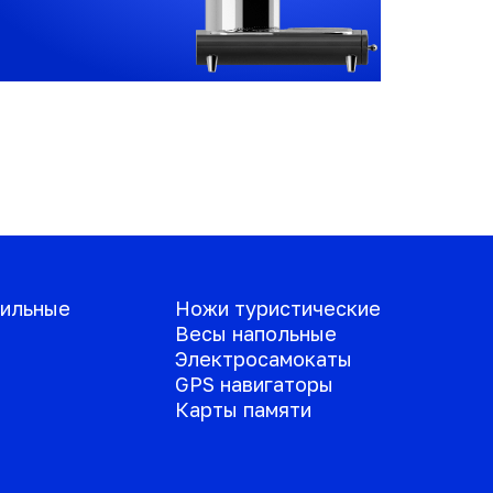
ильные
Ножи туристические
Весы напольные
Электросамокаты
GPS навигаторы
Карты памяти