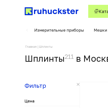
Кат
Стельки
Измерительные приборы
Мешки 
Главная
Шплинты
211
Шплинты
в Моск
Фильтр
Цена