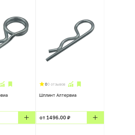
0
0 отзывов
рвиа
Шплинт Алтервиа
от 1496.00 ₽