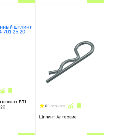
 шплинт BTI
0
0 отзывов
 20
Шплинт Алтервиа