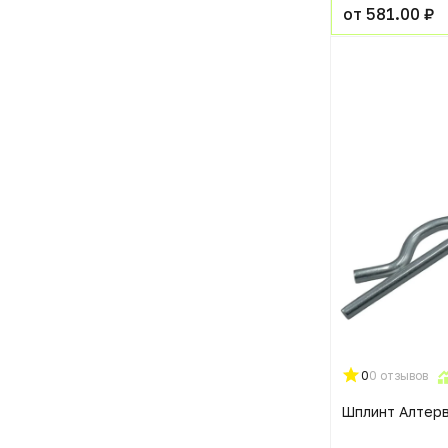
от 581.00 ₽
0
0 отзывов
Шплинт Алтер