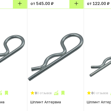
от 545.00 ₽
от 122.00 ₽
0
0 отзывов
0
0 отзывов
виа
Шплинт Алтервиа
Шплинт Алте