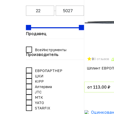
Продавец
ВсеИнструменты
Производитель
0
0 отзывов
Шплинт ЕВРО
ЕВРОПАРТНЕР
ЦКИ
KIPP
Алтервиа
от 113.00 ₽
JTC
МТК
YATO
STARFIX