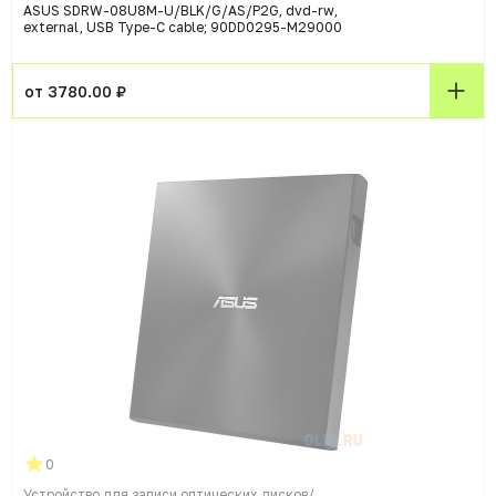
ASUS SDRW-08U8M-U/BLK/G/AS/P2G, dvd-rw,
external, USB Type-C cable; 90DD0295-M29000
от 3780.00 ₽
0
Устройство для записи оптических дисков/