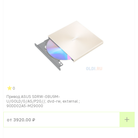
0
Привод ASUS SDRW-08U9M-
U/GOLD/G/AS/P2G//, dvd-rw, external ;
90DD02A5-M29000
от 3920.00 ₽