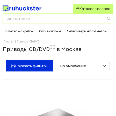
Каталог товаров
Шпатель-скребок
Сухие сифоны
Амперметры-вольтметры
Т
Главная
Приводы CD/DVD
32
Приводы CD/DVD
в Москвe
Показать фильтры