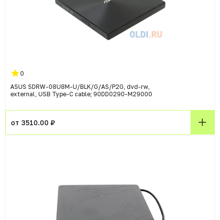
0
ASUS SDRW-08U8M-U/BLK/G/AS/P2G, dvd-rw,
external, USB Type-C cable; 90DD0290-M29000
от 3510.00 ₽