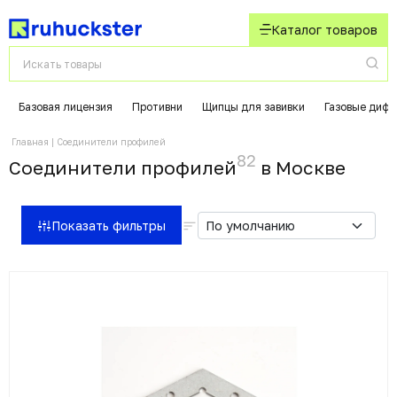
Каталог товаров
Базовая лицензия
Противни
Щипцы для завивки
Газовые диф
Главная
Соединители профилей
82
Соединители профилей
в Москвe
Показать фильтры