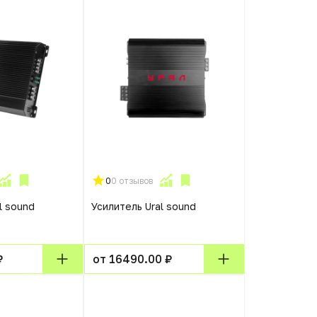
0
0 отзывов
l sound
Усилитель Ural sound
₽
от 16490.00 ₽