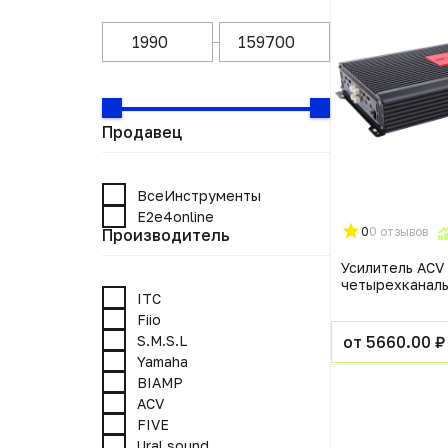
Продавец
ВсеИнструменты
E2e4online
0
0 отзывов
Производитель
Усилитель ACV
четырехканал
ITC
Fiio
S.M.S.L
от 5660.00 ₽
Yamaha
BIAMP
ACV
FIVE
Ural sound