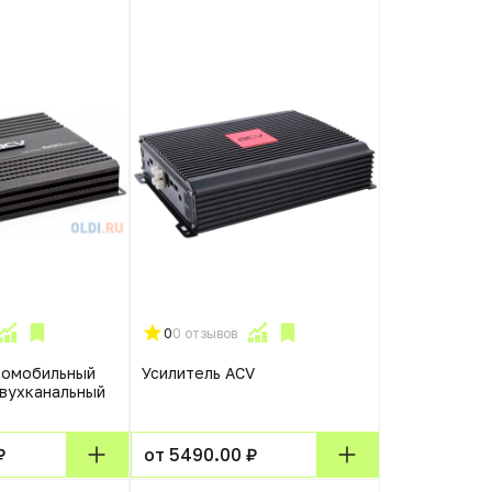
0
0 отзывов
томобильный
Усилитель ACV
двухканальный
₽
от 5490.00 ₽