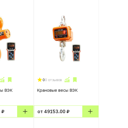
0
0 отзывов
сы ВЭК
Крановые весы ВЭК
 ₽
от 49153.00 ₽