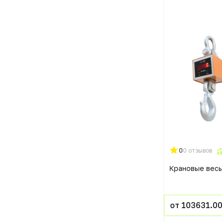
0
0 отзывов
Крановые вес
от 103631.00