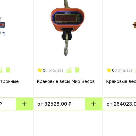
0
0 отзывов
0
0 отзывов
ктронные
Крановые весы Мир Весов
Крановые ве
₽
от 32528.00 ₽
от 264023.0