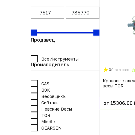
Продавец
ВсеИнструменты
Производитель
0
0 отзывов
Крановые эле
CAS
весы TOR
ВЭК
Весовщикъ
Сибталь
от 15306.00 
Невские Весы
TOR
Middle
GEARSEN