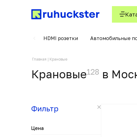
Кат
лт с крюком
HDMI розетки
Автомобильные п
Главная
Крановые
128
Крановые
в Мос
Фильтр
Цена