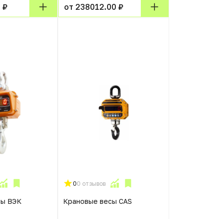
 ₽
от 238012.00 ₽
0
0 отзывов
сы ВЭК
Крановые весы CAS