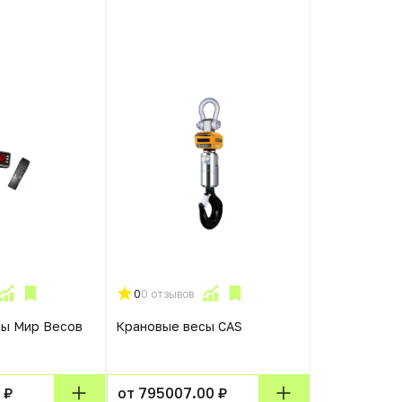
0
0 отзывов
сы Мир Весов
Крановые весы CAS
 ₽
от 795007.00 ₽