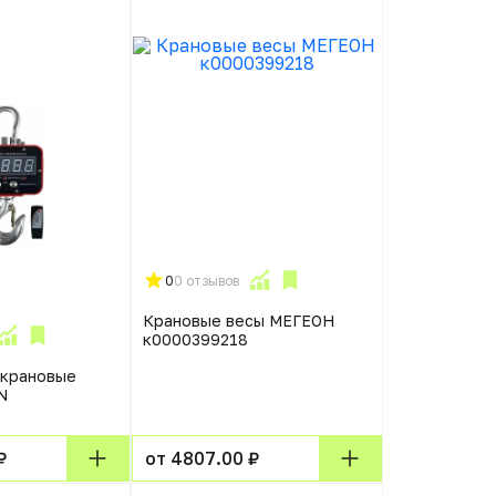
0
0 отзывов
Крановые весы МЕГЕОН
к0000399218
 крановые
N
₽
от 4807.00 ₽