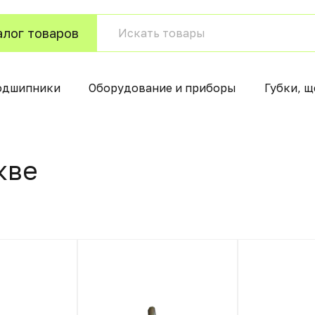
алог товаров
одшипники
Оборудование и приборы
Губки, щ
квe