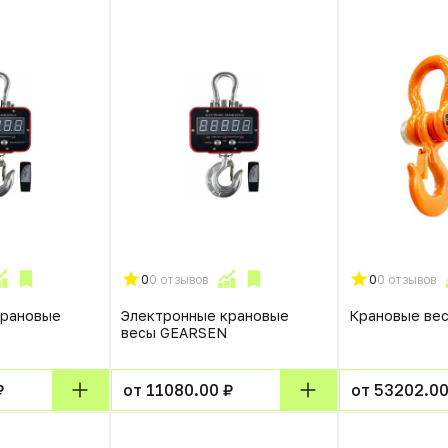
0
0 отзывов
0
0 отзывов
крановые
Электронные крановые
Крановые ве
весы GEARSEN
₽
от 11080.00 ₽
от 53202.00