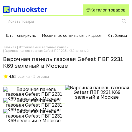
Каталог товаров
Штангенциркуль
Москитные сетки на окна и двери
Стабилизато
Главная
Встраиваемые варочные панели
Варочная панель газовая Gefest ПВГ 2231 К69 зеленый
Варочная панель газовая Gefest ПВГ 2231
К69 зеленый в Москвe
4,5
2 оценки - 2 отзыва