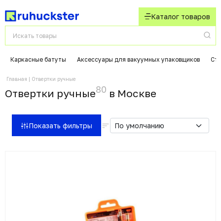
Каталог товаров
Каркасные батуты
Аксессуары для вакуумных упаковщиков
Ст
Главная
Отвертки ручные
80
Отвертки ручные
в Москвe
Показать фильтры