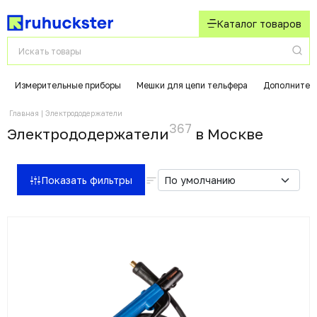
Каталог товаров
Измерительные приборы
Мешки для цепи тельфера
Дополнител
Главная
Электрододержатели
367
Электрододержатели
в Москвe
Показать фильтры