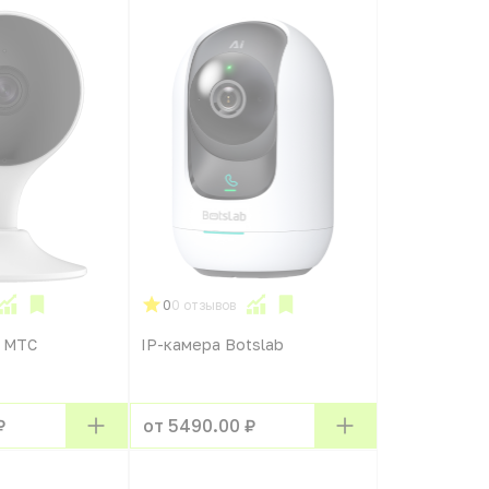
0
0 отзывов
а МТС
IP-камера Botslab
₽
от 5490.00 ₽