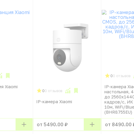
0
0 отзывов
я Xiaomi
IP-камера Xia
0
0 отзывов
настольная, 4
до 2560x1440
IP-камера Xiaomi
кадров/с, ИК
10м, WiFi/Blu
(BHR8755EU)
от 5490.00 ₽
от 8490.00 