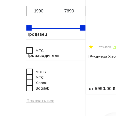
Продавец
0
0 отзывов
МТС
Производитель
IP-камера Xiao
MOES
МТС
Xiaomi
Botslab
от 5990.00 ₽
Показать все