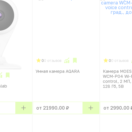
0
0 отзывов
0
0 отзывов
Умная камера AQARA
Камера MOES 
WCM-P04 Wi-Fi
control, 2 МП,
slab
128 Гб, 5В
от 21990.00 ₽
от 2990.00 