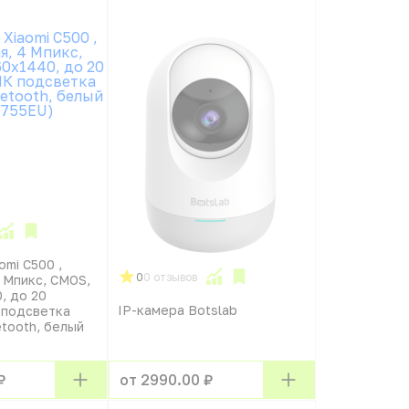
omi C500 ,
0
0 отзывов
 Мпикс, CMOS,
, до 20
IP-камера Botslab
 подсветка
etooth, белый
₽
от 2990.00 ₽