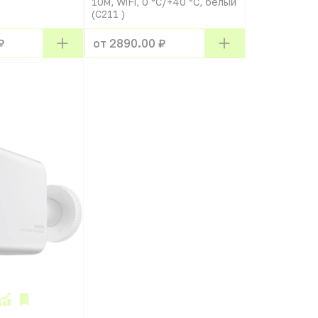
10м, WiFi, 0 °C/+40 °C, белый
(C211 )
₽
от 2890.00 ₽