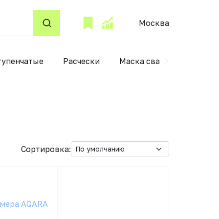
Москва
тупенчатые
Расчески
Маска сварщика
Па
Сортировка: