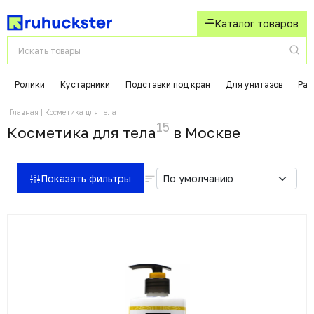
Каталог товаров
Ролики
Кустарники
Подставки под кран
Для унитазов
Раз
Главная
Косметика для тела
15
Косметика для тела
в Москвe
Показать фильтры