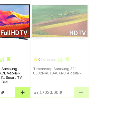
0
0 отзывов
" Samsung
Телевизор Samsung 32"
XCE черный
UE32N4010AUXRU 4 белый
 Гц Smart TV
 HDMI
 ₽
от 17020.00 ₽