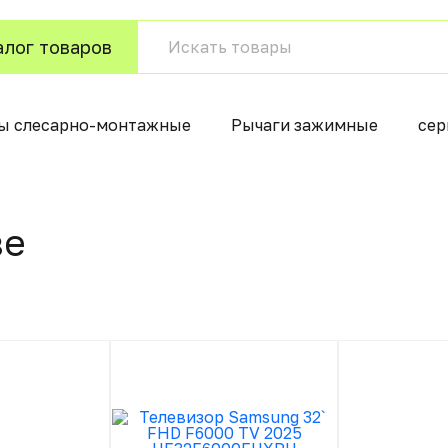
алог товаров
ы слесарно-монтажные
Рычаги зажимные
сер
вe