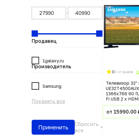
Продавец
1galaxy.ru
Производитель
0
0 отзывов
Телевизор 32"
Samsung
UE32T4500AUX
1366x768 60 Гц
Fi USB 2 х HDM
Показать все
от 15990.00 
Сбросить
Применить
все