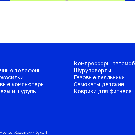
Компрессоры автомоб
чные телефоны
Шуруповерты
окосилки
Газовые паяльники
вые компьютеры
Самокаты детские
езы и шурупы
Коврики для фитнеса
Москва
,
Ходынский бул., 4