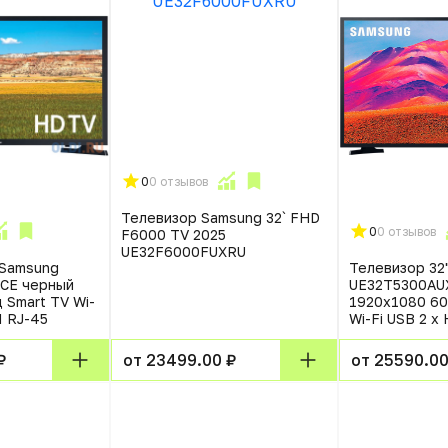
0
0 отзывов
Телевизор Samsung 32` FHD
0
0 отзывов
F6000 TV 2025
UE32F6000FUXRU
 Samsung
Телевизор 32
CE черный
UE32T5300AU
 Smart TV Wi-
1920x1080 60
I RJ-45
Wi-Fi USB 2 х
₽
от 23499.00 ₽
от 25590.00