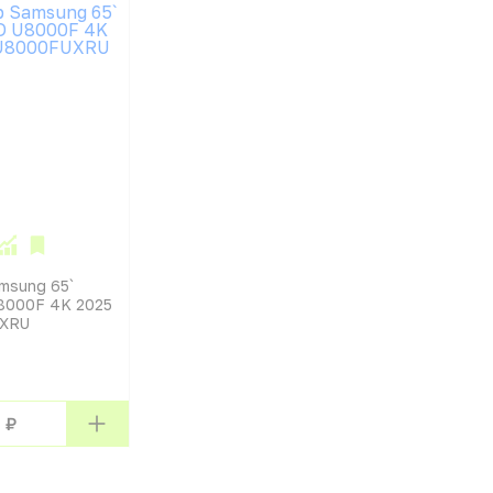
msung 65`
U8000F 4K 2025
XRU
 ₽