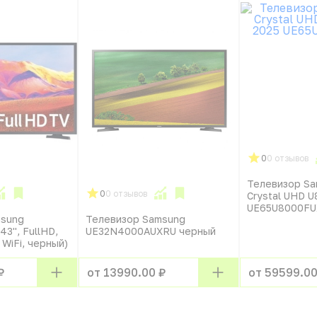
0
0 отзывов
Телевизор Sa
0
0 отзывов
Crystal UHD 
UE65U8000FU
msung
Телевизор Samsung
3'', FullHD,
UE32N4000AUXRU черный
 WiFi, черный)
₽
от 13990.00 ₽
от 59599.00