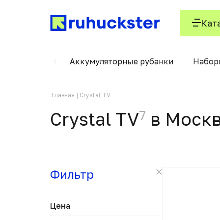
Кат
ского кабеля
Аккумуляторные рубанки
Набор
Главная
Crystal TV
7
Crystal TV
в Моск
Фильтр
Цена