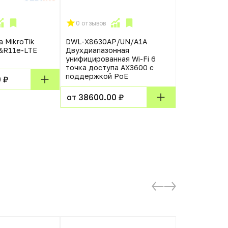
0 отзывов
0 отзывов
 MikroTik
DWL-X8630AP/UN/A1A
Маршрутизат
&R11e-LTE
Двухдиапазонная
Router AC12
унифицированная Wi-Fi 6
DVB4330GL 
точка доступа AX3600 с
поддержкой PoE
 ₽
от 2814.00
от 38600.00 ₽