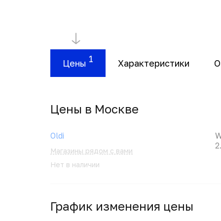
1
Цены
Характеристики
О
Цены в Москвe
Oldi
W
2
Магазины рядом с вами
Нет в наличии
График изменения цены