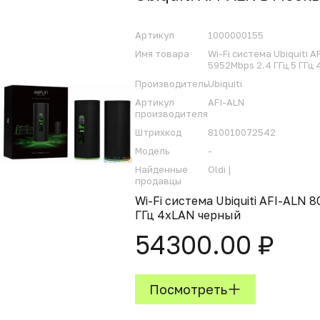
Артикул
1000000155
Имя товара
Wi-Fi система Ubiquiti 
5952Mbps 2.4 ГГц 5 ГГц
Производитель
Ubiquiti
Артикул
AFI-ALN
производителя
Штрихкод
810010072542
Модель
-
Найденные
Oldi |
продавцы
Wi-Fi система Ubiquiti AFI-ALN 
ГГц 4xLAN черный
54300.00 ₽
Посмотреть