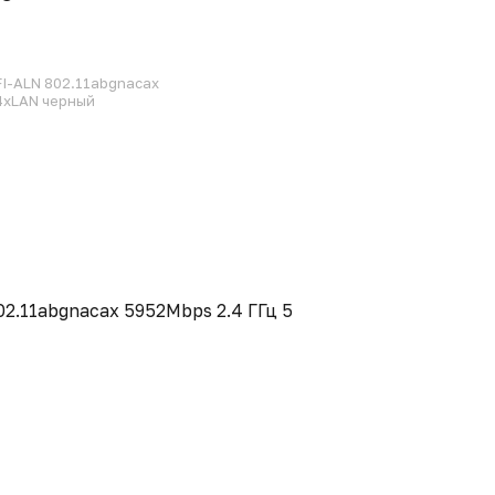
AFI-ALN 802.11abgnacax
 4xLAN черный
802.11abgnacax 5952Mbps 2.4 ГГц 5