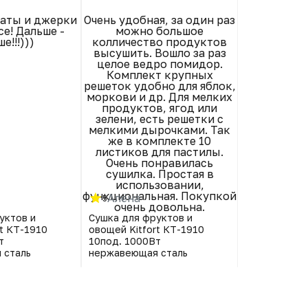
аты и джерки
Очень удобная, за один раз
Сушилкой о
е! Дальше -
можно большое
Насушила гр
е!!!)))
колличество продуктов
помидор се
высушить. Вошло за раз
Продавц
целое ведро помидор.
сп
Комплект крупных
решеток удобно для яблок,
моркови и др. Для мелких
продуктов, ягод или
зелени, есть решетки с
мелкими дырочками. Так
же в комплекте 10
листиков для пастилы.
Очень понравилась
сушилка. Простая в
использовании,
функциональная. Покупкой
Алёна
Людми
5
5
очень довольна.
уктов и
Сушка для фруктов и
Сушка для ф
rt КТ-1910
овощей Kitfort КТ-1910
овощей Kitf
т
10под. 1000Вт
10под. 1000
 сталь
нержавеющая сталь
нержавеюща