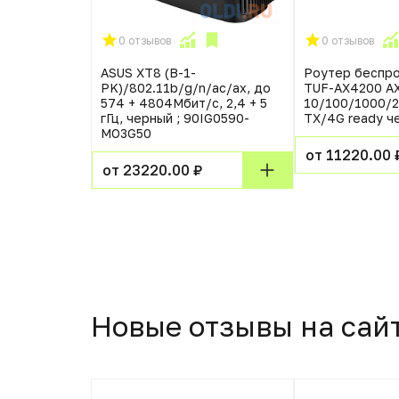
0 отзывов
0 отзывов
rcusys
ASUS XT8 (B-1-
Роутер беспр
1abgnac
PK)/802.11b/g/n/ac/ax, до
TUF-AX4200 A
.4 ГГц 2xLAN
574 + 4804Мбит/c, 2,4 + 5
10/100/1000/
гГц, черный ; 90IG0590-
TX/4G ready ч
MO3G50
от 11220.00 
от 23220.00 ₽
Новые отзывы на сай