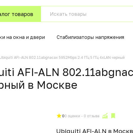
алог товаров
и на окна и двери
Стабилизаторы напряжения
Ubiquiti AFI-ALN 802.11abgnacax 5952Mbps 2.4 ГГц 5 ГГц 4xLAN черный
uiti AFI-ALN 802.11abgna
ерный в Москвe
0
0 оценки - 0 отзыва
Ubiquiti AFI-ALN в Моск