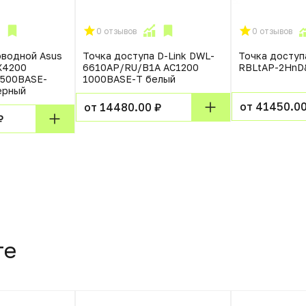
0 отзывов
0 отзывов
оводной Asus
Точка доступа D-Link DWL-
Точка доступа
X4200
6610AP/RU/B1A AC1200
RBLtAP-2HnD
2500BASE-
1000BASE-T белый
ерный
от 41450.00
от 14480.00 ₽
₽
те