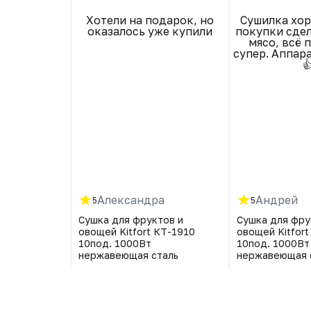
 за один раз
Хотели на подарок, но
Сушилка хор
ольшое
оказалось уже купили
покупки сде
 продуктов
мясо, всё 
шло за раз
супер. Аппар
 помидор.

крупных
о для яблок,
 Для мелких
 ягод или
 решетки с
чками. Так
лекте 10
я пастилы.
равилась
ростая в
вании,
я. Покупкой
Александра
Андрей
5
5
вольна.
тов и
Сушка для фруктов и
Сушка для фру
КТ-1910
овощей Kitfort КТ-1910
овощей Kitfort
10под. 1000Вт
10под. 1000Вт
таль
нержавеющая сталь
нержавеющая 