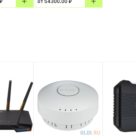
₽
от 54300.00 ₽