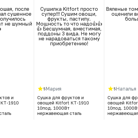
ошая, после
Сушилка Kitfort просто
Вяленые том
лал сушенное
супер!!! Сушим овощи,
оценили вс
получилось
фрукты, пастилу.
больш
ат не шумный
Мощность то что надо👍👍

👍 Бесшумная, вместимая,
поддоны 3 вида. Не могу
не нарадоваться такому
приобретению!
Мария
Наталья
5
5
ктов и
Сушка для фруктов и
Сушка для фр
 КТ-1910
овощей Kitfort КТ-1910
овощей Kitfo
10под. 1000Вт
10под. 1000В
сталь
нержавеющая сталь
нержавеющая