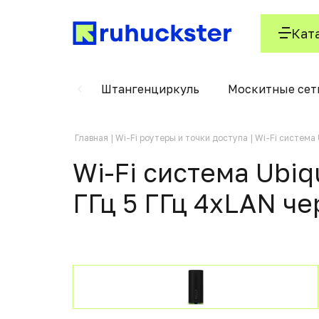
Кат
технические
Штангенциркуль
Москитные сетк
Главная
Wi-Fi роутеры и точки доступа
Wi-Fi система 
Wi-Fi система Ubiq
ГГц 5 ГГц 4xLAN ч