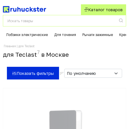
Каталог товаров
Лобзики электрические
Для точения
Рычаги зажимные
Крес
Главная
для Teclast
7
для Teclast
в Москвe
Показать фильтры