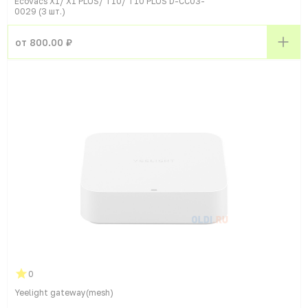
Ecovacs X1/ X1 PLUS/ T10/ T10 PLUS D-CC03-
0029 (3 шт.)
от 800.00 ₽
0
Yeelight gateway(mesh)