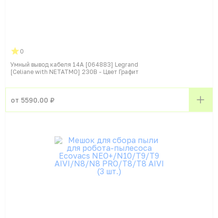
0
Умный вывод кабеля 14А [064883] Legrand
[Celiane with NETATMO] 230В - Цвет Графит
от 5590.00 ₽